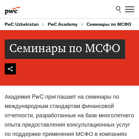
Skip
Skip
to
to
content
footer
PwC Uzbekistan
PwC Academy
Семинары по МСФО
Семинары по МСФО
Академия PwC приглашает на семинары по
международным стандартам финансовой
отчетности, разработанные на базе многолетнего
опыта предоставления консультационных услуг
по поддержке применения МСФО в компаниях