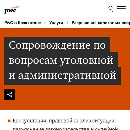
Skip
Skip
to
to
content
footer
PwC в Казахстане
Услуги
Разрешение налоговых спо
Сопровождение по
вопросам уголовной
и административной
Консультации, правовой анализ ситуации,
разъяснение законодательства и судебной