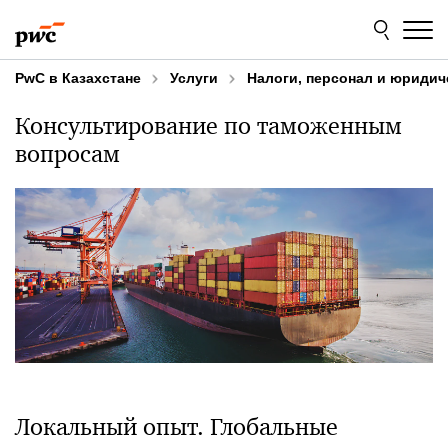
Skip
Skip
to
to
content
footer
PwC в Казахстане
Услуги
Налоги, персонал и юридич
Консультирование по таможенным
вопросам
Локальный опыт. Глобальные