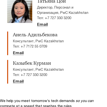
Татьяна Цой
Директор, Персонал и
Организация, PwC Kazakhstan
Тел: +7 727 330 3200
Email
Анель Адильбекова
Консультант, PwC Kazakhstan
Тел: +7 7172 55 0709
Email
Казыбек Курман
Консультант, PwC Kazakhstan
Тел: +7 727 330 3200
Email
We help you meet tomorrow’s tech demands
so you can
compete at a speed that rewrites the rules