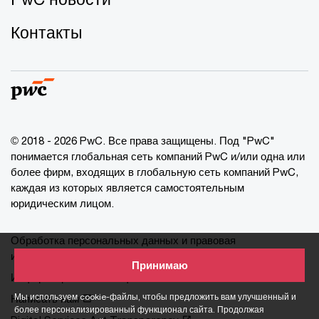
Контакты
© 2018 - 2026 PwC. Все права защищены. Под "PwC"
понимается глобальная сеть компаний PwC и/или одна или
более фирм, входящих в глобальную сеть компаний PwC,
каждая из которых является самостоятельным
юридическим лицом.
Обработка персональных данных и правовая
информация
Принимаю
Информация о cookie-файлах
Мы используем cookie-файлы, чтобы предложить вам улучшенный и
Написать нам
более персонализированный функционал сайта. Продолжая