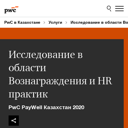
Skip
Skip
to
to
content
footer
PwC в Казахстане
Услуги
Исследование в области Во
Исследование в
области
Вознаграждения и HR
практик
PwC PayWell Казахстан 2020