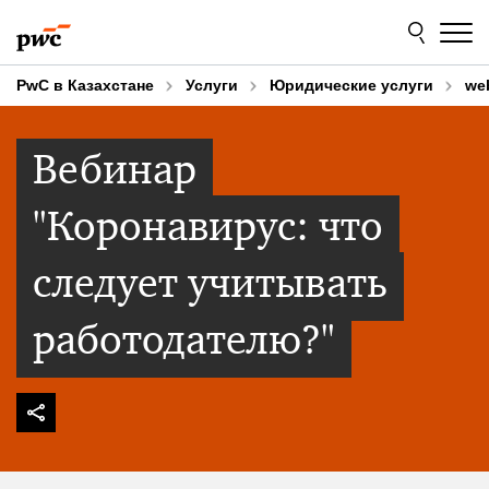
Skip
Skip
to
to
content
footer
PwC в Казахстане
Услуги
Юридические услуги
we
Вебинар
"Коронавирус: что
следует учитывать
работодателю?"