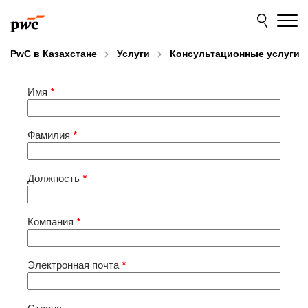
Skip
Skip
to
to
content
footer
PwC в Казахстане
Услуги
Консультационные услуги
Имя
*
Фамилия
*
Должность
*
Компания
*
Электронная почта
*