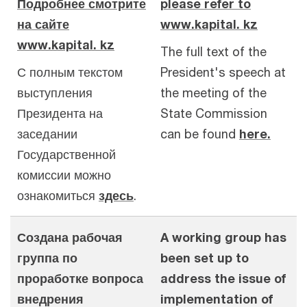
Подробнее смотрите
please refer to
на сайте
www.kapital. kz
www.kapital. kz
The full text of the
С полным текстом
President's speech at
выступления
the meeting of the
Президента на
State Commission
заседании
can be found
here.
Государственной
комиссии можно
ознакомиться
здесь
.
Создана рабочая
A working group has
группа по
been set up to
проработке вопроса
address the issue of
внедрения
implementation of