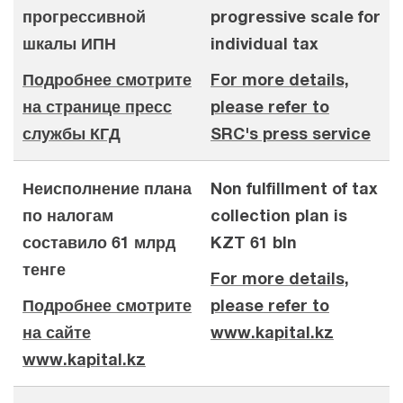
прогрессивной
progressive scale for
шкалы ИПН
individual tax
Подробнее смотрите
For more details,
на странице пресс
please refer to
службы КГД
SRC's press service
Неисполнение плана
Non fulfillment of tax
по налогам
collection plan is
составило 61 млрд
KZT 61 bln
тенге
For more details,
Подробнее смотрите
please refer to
на сайте
www.kapital.kz
www.kapital.kz