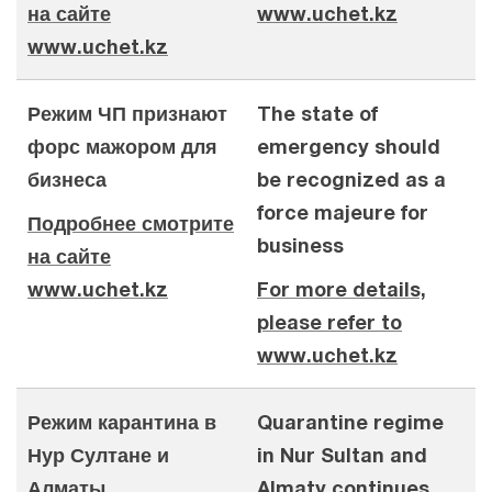
на сайте
www.uchet.kz
www.uchet.kz
Режим ЧП признают
The state of
форс мажором для
emergency should
бизнеса
be recognized as a
force majeure for
Подробнее смотрите
business
на сайте
www.uchet.kz
For more details,
please refer to
www.uchet.kz
Режим карантина в
Quarantine regime
Нур Султане и
in Nur Sultan and
Алматы
Almaty continues