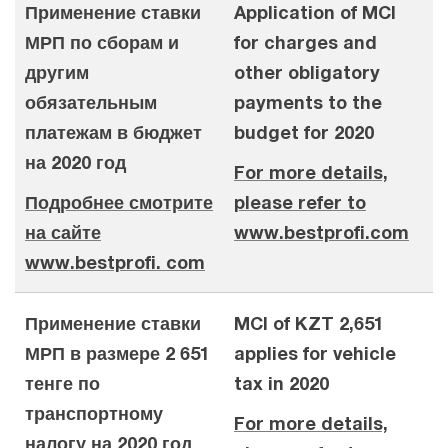
Применение ставки
Application of MCI
МРП по сборам и
for charges and
другим
other obligatory
обязательным
payments to the
платежам в бюджет
budget for 2020
на 2020 год
For more details,
Подробнее смотрите
please refer to
на сайте
www.bestprofi.com
www.bestprofi. com
Применение ставки
MCI of KZT 2,651
МРП в размере 2 651
applies for vehicle
тенге по
tax in 2020
транспортному
For more details,
налогу на 2020 год