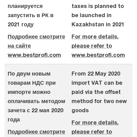
планируется
taxes is planned to
запустить в РК в
be launched in
2021 году
Kazakhstan in 2021
Подробнее смотрите
For more details,
на сайте
please refer to
www.bestprofi.com
www.bestprofi.com
По двум новым
From 22 May 2020
товарам НДС при
import VAT can be
импорте можно
paid via the offset
оплачивать методом
method for two new
зачета с 22 мая 2020
goods
года
For more details,
Подробнее смотрите
please refer to