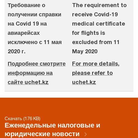
Требование о
The requirement to
получении справки
receive Covid-19
на Covid 19 на
medical certificate
авиарейсах
for flights is
исключено с 11 мая
excluded from 11
2020 г.
May 2020
Подробнее смотрите
For more details,
информацию на
please refer to
сайте uchet.kz
uchet.kz
Скачать (176 KB)
Еженедельные налоговые и
юридические новости