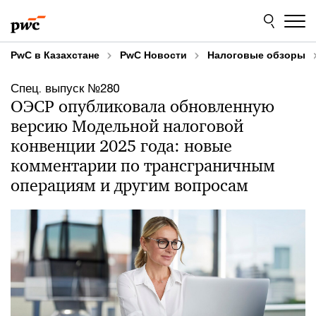
Skip
Skip
to
to
content
footer
PwC в Казахстане
PwC Новости
Налоговые обзоры
Спец. выпуск №280
ОЭСР опубликовала обновленную
версию Модельной налоговой
конвенции 2025 года: новые
комментарии по трансграничным
операциям и другим вопросам