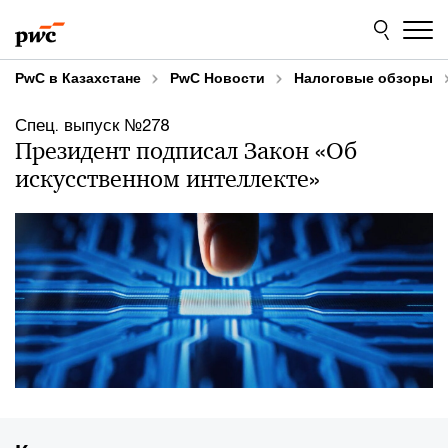
Skip
Skip
to
to
content
footer
PwC в Казахстане
PwC Новости
Налоговые обзоры
Спец. выпуск №278
Президент подписал Закон «Об
искусственном интеллекте»