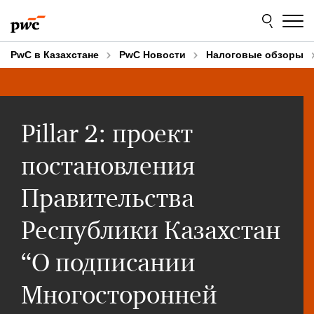
Skip
Skip
to
to
content
footer
PwC в Казахстане
PwC Новости
Налоговые обзоры
Pillar 2: проект
постановления
Правительства
Республики Казахстан
“О подписании
Многосторонней