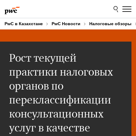
Skip
Skip
to
to
content
footer
PwC в Казахстане
PwC Новости
Налоговые обзоры
Рост текущей
практики налоговых
органов по
переклассификации
консультационных
услуг в качестве