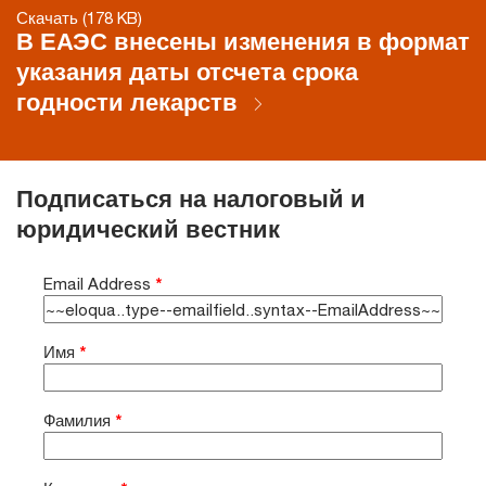
Скачать (178 KB)
В ЕАЭС внесены изменения в формат
указания даты отсчета срока
годности лекарств
Подписаться на налоговый и
юридический вестник
Email Address
*
Имя
*
Фамилия
*