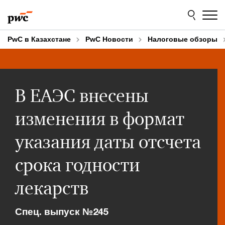
Skip
Skip
to
to
content
footer
PwC в Казахстане
PwC Новости
Налоговые обзоры
В ЕАЭС внесены
изменения в формат
указания даты отсчета
срока годности
лекарств
Спец. выпуск №245