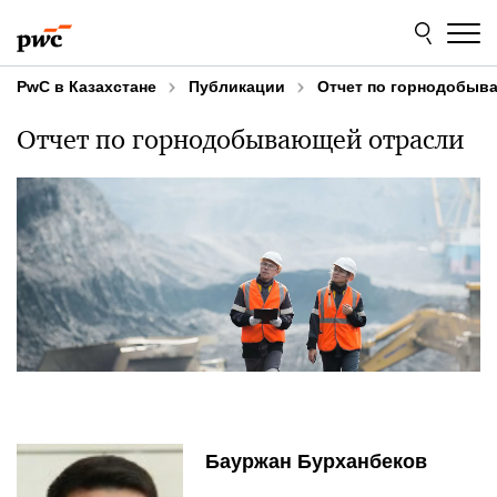
Skip
Skip
to
to
content
footer
PwC в Казахстане
Публикации
Отчет по горнодобыв
Отчет по горнодобывающей отрасли
Бауржан Бурханбеков