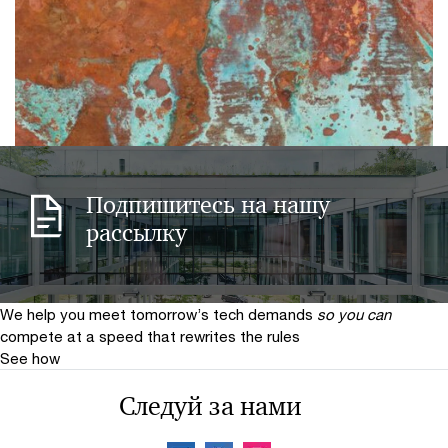
Сосредотачиваясь на будущем
Эпоха переосмысления
Подпишитесь на нашу
Обзор «Mine 2023»: 20-е издание. Июнь 2023
рассылку
We help you meet tomorrow’s tech demands
so you can
compete at a speed that rewrites the rules
See how
Следуй за нами