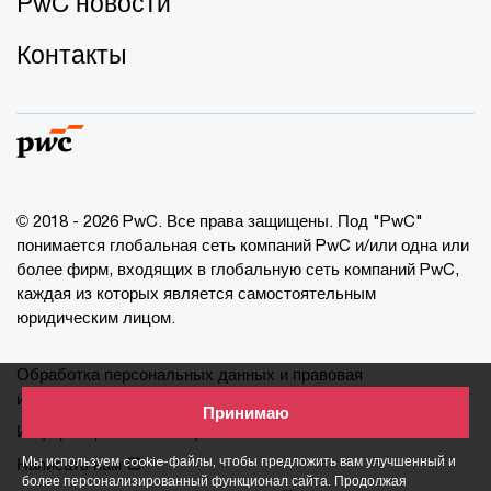
PwC новости
Контакты
© 2018 - 2026 PwC. Все права защищены. Под "PwC"
понимается глобальная сеть компаний PwC и/или одна или
более фирм, входящих в глобальную сеть компаний PwC,
каждая из которых является самостоятельным
юридическим лицом.
Обработка персональных данных и правовая
информация
Принимаю
Информация о cookie-файлах
Мы используем cookie-файлы, чтобы предложить вам улучшенный и
Написать нам
более персонализированный функционал сайта. Продолжая