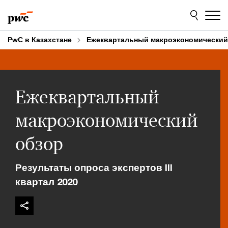
Skip
Skip
to
to
content
footer
PwC в Казахстане
Ежеквартальный макроэкономический
Ежеквартальный
макроэкономический
обзор
Результаты опроса экспертов III
квартал 2020