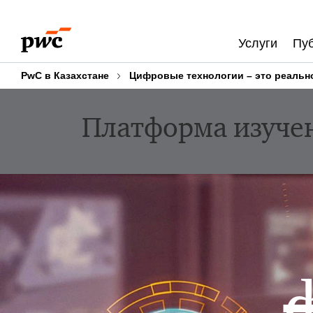
Skip
Skip
to
to
Услуги
Пу
content
footer
PwC в Казахстане
Цифровые технологии – это реально
Платформа изуче