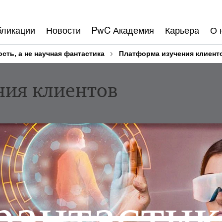
бликации
Новости
PwC Академия
Карьера
О 
сть, а не научная фантастика
Платформа изучения клиент
ния клиентов
фантастик