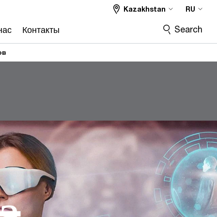
Kazakhstan
RU
Search
нас
Контакты
ов
а