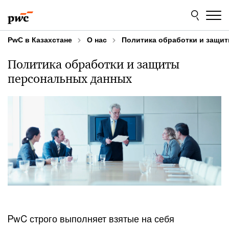
Skip
Skip
to
to
content
footer
PwC в Казахстане
О нас
Политика обработки и защи
Политика обработки и защиты
персональных данных
PwC строго выполняет взятые на себя