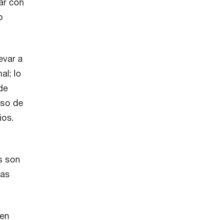
ar con
o
evar a
al; lo
de
uso de
ios.
s son
bas
den