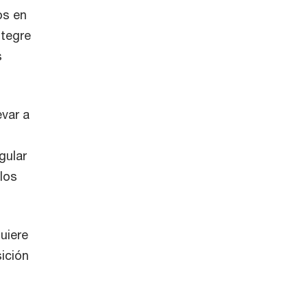
os en
ntegre
s
evar a
gular
los
uiere
sición