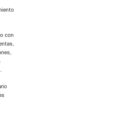
miento
vo con
entas,
ones,
s
.
rio
es