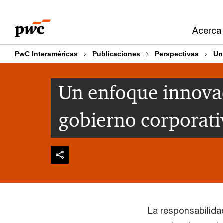
Skip
Skip
to
to
Acerca
content
footer
PwC Interaméricas
Publicaciones
Perspectivas
Un
Un enfoque innovad
gobierno corporati
La responsabilidad