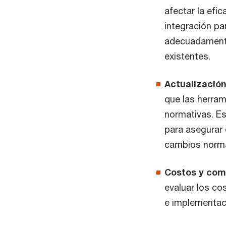
afectar la efi
integración pa
adecuadamente
existentes.
Actualizació
que las herram
normativas. Es
para asegurar
cambios norma
Costos y com
evaluar los co
e implementac