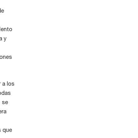
de
lento
a y
iones
 a los
todas
, se
era
s que