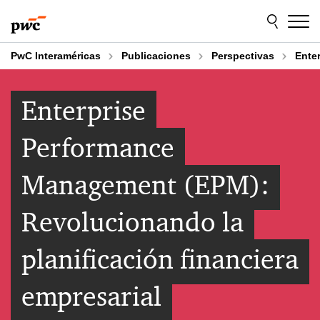
Skip
Skip
to
to
content
footer
PwC Interaméricas
Publicaciones
Perspectivas
Ente
Enterprise
Performance
Management (EPM):
Revolucionando la
planificación financiera
empresarial