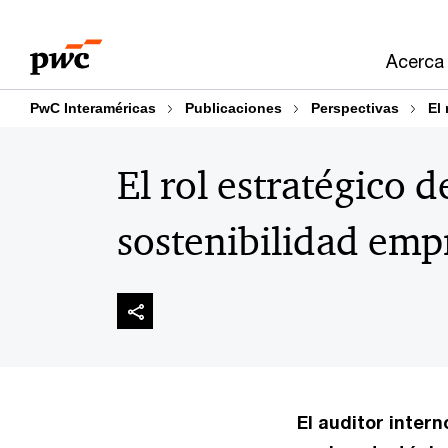
Skip
Skip
to
to
Acerca
content
footer
PwC Interaméricas
Publicaciones
Perspectivas
El 
El rol estratégico d
sostenibilidad emp
El auditor inter