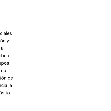
ciales
ión y
Es
deben
rupos
omo
tión de
ncia la
ósito