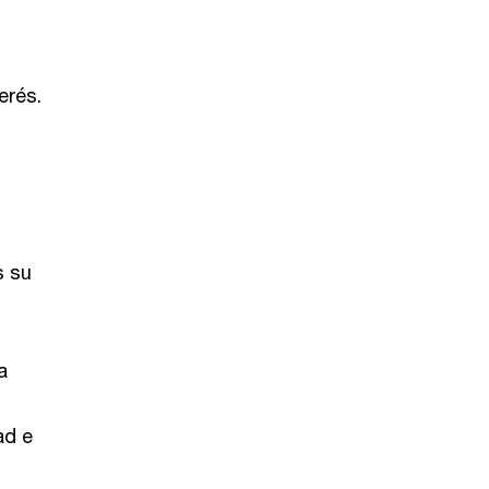
erés.
s su
a
ad e