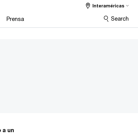
Interaméricas
Search
Prensa
l
o a un