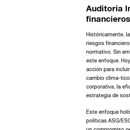
Auditoria I
financiero
Históricamente, la
riesgos financiero
normativo. Sin e
este enfoque. Hoy
acción para inclui
cambio clima-tico,
corporativa, la ef
estrategia de sost
Este enfoque holí
políticas ASG/ESG
un compromiso gen