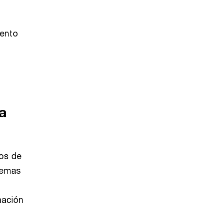
iento
la
tos de
stemas
mación