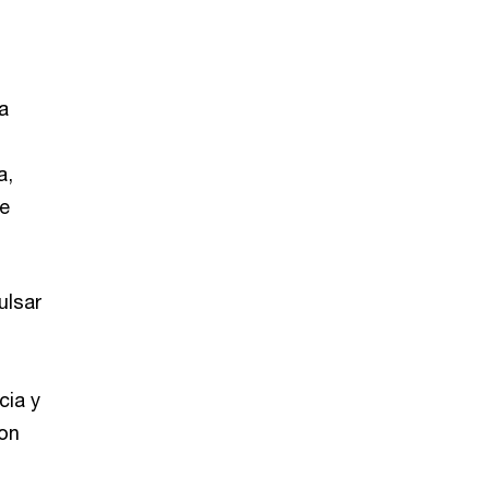
a
a,
 e
ulsar
cia y
son