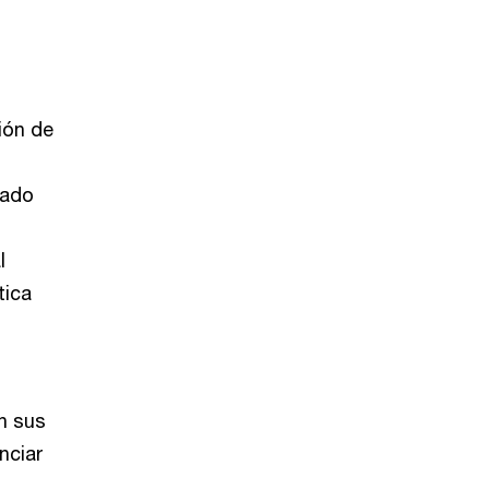
ión de
mado
l
tica
n sus
nciar