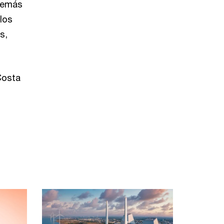
además
los
s,
Costa