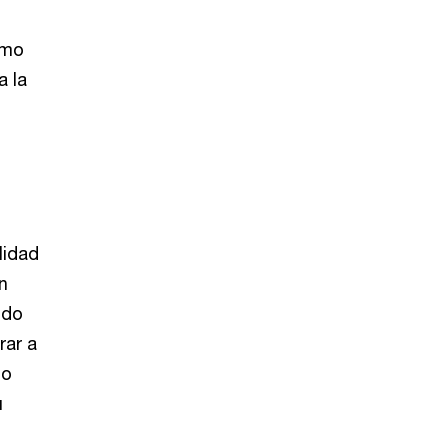
omo
 la
lidad
n
ndo
rar a
do
u