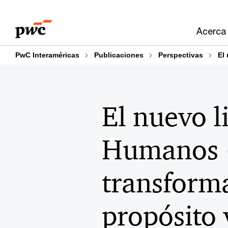
Skip
Skip
to
to
Acerca
content
footer
PwC Interaméricas
Publicaciones
Perspectivas
El
El nuevo l
Humanos (
transform
propósito 