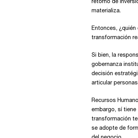
retorno de inversi
materializa.
Entonces, ¿quién c
transformación r
Si bien, la respon
gobernanza institu
decisión estratég
articular personas
Recursos Humanos 
embargo, sí tiene 
transformación tec
se adopte de form
del negocio.