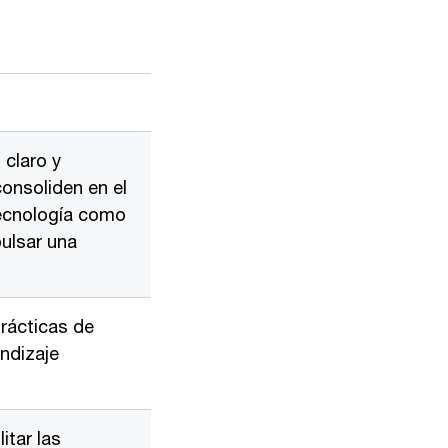
 claro y
consoliden en el
tecnología como
pulsar una
prácticas de
ndizaje
itar las