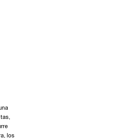
una
tas,
urre
a, los