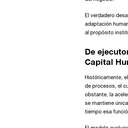
El verdadero desaf
adaptación humana
al propósito insti
De ejecuto
Capital Hu
Históricamente, e
de procesos, el c
obstante, la acele
se mantiene única
tiempo esa funció
El modelo evoluc