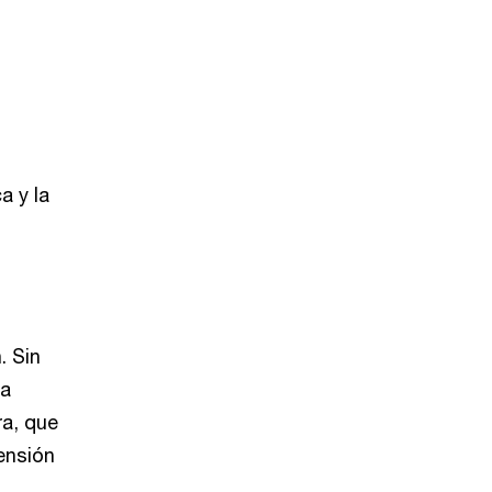
a y la
. Sin
la
ra, que
ensión