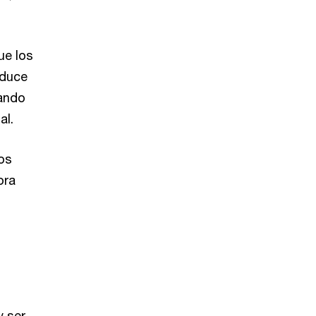
ue los
oduce
tando
nal.
tos
ora
y ser