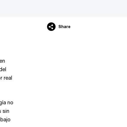
Share
 en
del
r real
gía no
 sin
 bajo