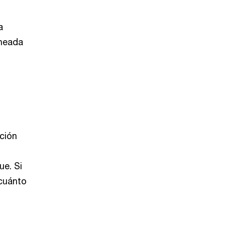
a
ineada
ación
ue. Si
 cuánto