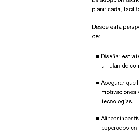
planificada, facil
Desde esta persp
de:
Diseñar estrat
un plan de co
Asegurar que l
motivaciones 
tecnologías.
Alinear incen
esperados en e