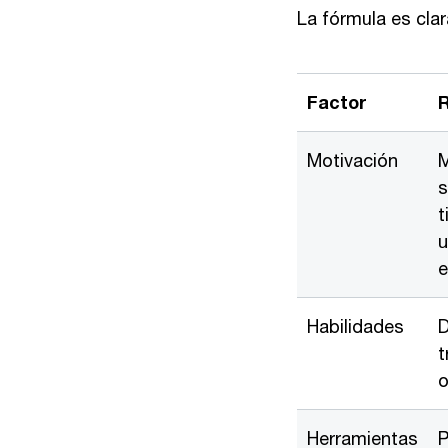
La fórmula es cla
Factor
R
Motivación
M
s
t
u
e
Habilidades
D
t
o
Herramientas
P