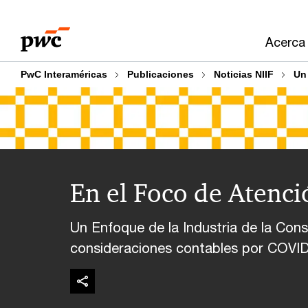
Skip
Skip
to
to
Acerca
content
footer
PwC Interaméricas
Publicaciones
Noticias NIIF
Un 
En el Foco de Atenci
Un Enfoque de la Industria de la Const
consideraciones contables por COVI