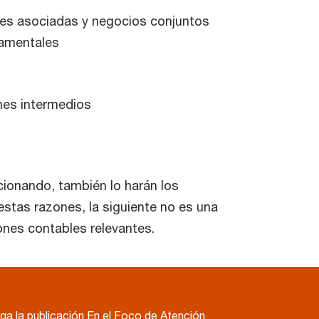
des asociadas y negocios conjuntos
ntales
nes de liquidez
 intermedios
cionando, también lo harán los
stas razones, la siguiente no es una
ones contables relevantes.
a la publicación En el Foco de Atención