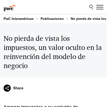
Skip
Skip
to
to
content
footer
PwC Interaméricas
Publicaciones
No pierda de vista lo
No pierda de vista los
impuestos, un valor oculto en la
reinvención del modelo de
negocio
Share
Agregar impuestos a su conjunto de