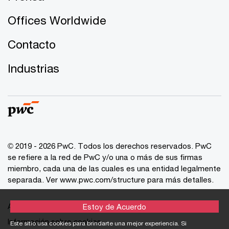
Offices Worldwide
Contacto
Industrias
© 2019 - 2026 PwC. Todos los derechos reservados. PwC
se refiere a la red de PwC y/o una o más de sus firmas
miembro, cada una de las cuales es una entidad legalmente
separada. Ver
www.pwc.com/structure
para más detalles.
Aviso de Privacidad
Estoy de Acuerdo
Información sobre cookies
Este sitio usa cookies para brindarte una mejor experiencia. Si