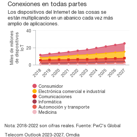
Conexiones en todas partes
Conexiones en todas partes
Chart with 6 data series.
Los dispositivos del Internet de las cosas se
Los dispositivos del Internet de las cosas se están multiplic
están multiplicando en un abanico cada vez más
amplio de aplicaciones.
The chart has 1 X axis displaying categories.
The chart has 1 Y axis displaying Miles de millones de disposit
40
Miles de millones
de dispositivos
IoT
20
0
2020
2025
2018
2023
2021
2026
2019
2024
2022
2027
Consumidor
Electrónica comercial e industrial
Comunicaciones
Informática
Automoción y transporte
Medicina
End of interactive chart.
Nota: 2018-2022 son cifras reales. Fuente: PwC's Global
Telecom Outlook 2023-2027, Omdia