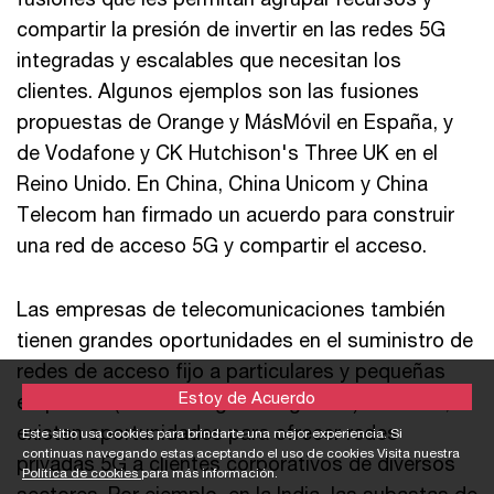
compartir la presión de invertir en las redes 5G
integradas y escalables que necesitan los
clientes. Algunos ejemplos son las fusiones
propuestas de Orange y MásMóvil en España, y
de Vodafone y CK Hutchison's Three UK en el
Reino Unido. En China, China Unicom y China
Telecom han firmado un acuerdo para construir
una red de acceso 5G y compartir el acceso.
Las empresas de telecomunicaciones también
tienen grandes oportunidades en el suministro de
redes de acceso fijo a particulares y pequeñas
Estoy de Acuerdo
empresas (véase el siguiente gráfico). Además,
existen oportunidades para ofrecer redes
Este sitio usa cookies para brindarte una mejor experiencia. Si
continuas navegando estas aceptando el uso de cookies Visita nuestra
privadas 5G a clientes corporativos de diversos
Política de cookies
para más información.