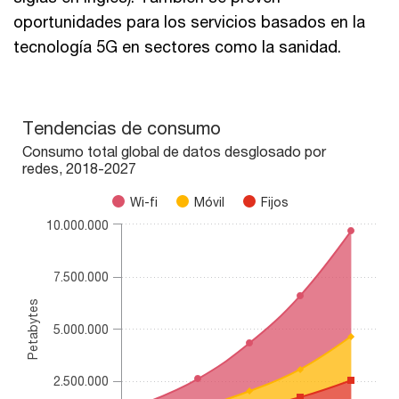
oportunidades para los servicios basados en la
tecnología 5G en sectores como la sanidad.
Tendencias de consumo
Tendencias de consumo
Chart with 3 data series.
Consumo total global de datos desglosado por
Consumo total global de datos desglosado por redes, 2018-2
redes, 2018-2027
The chart has 1 X axis displaying categories.
Wi-fi
Móvil
Fijos
The chart has 1 Y axis displaying Petabytes. Range: 0 to 1000
10.000.000
7.500.000
Petabytes
5.000.000
2.500.000