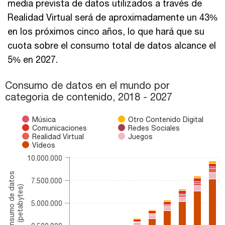
media prevista de datos utilizados a través de
Realidad Virtual será de aproximadamente un 43%
en los próximos cinco años, lo que hará que su
cuota sobre el consumo total de datos alcance el
5% en 2027.
Consumo de datos en el mundo por categoria de contenido, 201
Consumo de datos en el mundo por
categoria de contenido, 2018 - 2027
Bar chart with 7 data series.
The chart has 1 X axis displaying categories.
The chart has 1 Y axis displaying Consumo de datos (petabytes)
Música
Otro Contenido Digital
Comunicaciones
Redes Sociales
Realidad Virtual
Juegos
Vídeos
10.000.000
Consumo de datos
7.500.000
(petabytes)
5.000.000