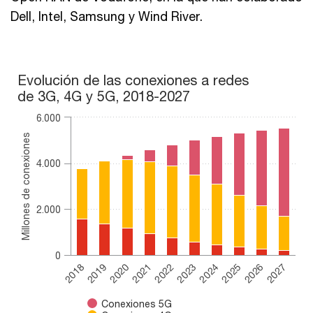
Dell, Intel, Samsung y Wind River.
Evolución de las conexiones a redes de 3G, 4G y 5G, 2018-202
Evolución de las conexiones a redes
de 3G, 4G y 5G, 2018-2027
Bar chart with 3 data series.
The chart has 1 X axis displaying categories.
6.000
The chart has 1 Y axis displaying Millones de conexiones. Rang
Millones de conexiones
4.000
2.000
0
2020
2025
2018
2023
2021
2026
2019
2024
2022
2027
Conexiones 5G