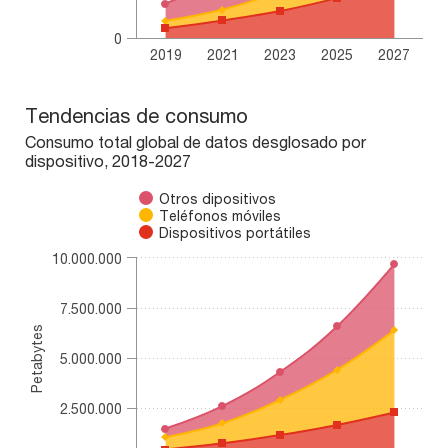
0
2019
2021
2023
2025
2027
End of interactive chart.
Tendencias de consumo
Tendencias de consumo
Chart with 3 data series.
Consumo total global de datos desglosado por
Consumo total global de datos desglosado por dispositivo, 2
dispositivo, 2018-2027
The chart has 1 X axis displaying categories.
Otros dipositivos
The chart has 1 Y axis displaying Petabytes. Range: 0 to 1000
Teléfonos móviles
Dispositivos portátiles
10.000.000
7.500.000
Petabytes
5.000.000
2.500.000