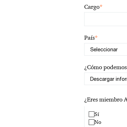
*
Cargo
*
País
¿Cómo podemos 
¿Eres miembro 
Sí
No