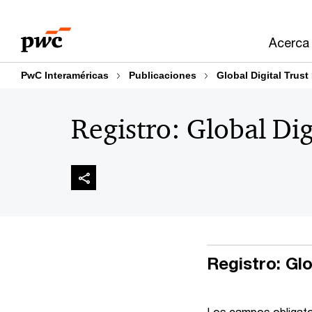
Skip
Skip
to
to
Acerca
content
footer
PwC Interaméricas
Publicaciones
Global Digital Trust
Registro: Global Dig
Registro: Glo
Los campos obligato