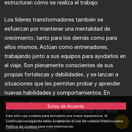
estructuran cómo se realiza el trabajo.
Los líderes transformadores también se
esfuerzan por mantener una mentalidad de
crecimiento, tanto para los demás como para
ellos mismos. Actúan como entrenadores,
trabajando junto a sus equipos para ayudarlos en
el viaje. Son plenamente conscientes de sus
propias fortalezas y debilidades, y se lanzan a
situaciones que les permiten probar y aprender
nuevas habilidades y comportamientos. En
resumen, entienden que todos los involucrados
Estoy de Acuerdo
en una transformación, comenzando por ellos
Este sitio usa cookies para brindarte una mejor experiencia. Si
mismos, necesitan transformarse al menos tanto
continuas navegando estas aceptando el uso de cookies Visita nuestra
Política de cookies
para más información.
como la organización.