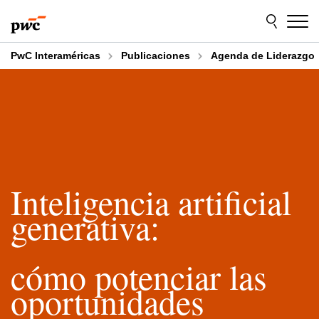
Skip
Skip
to
to
content
footer
PwC Interaméricas
Publicaciones
Agenda de Liderazgo
Inteligencia artificial
generativa:
cómo potenciar las
oportunidades