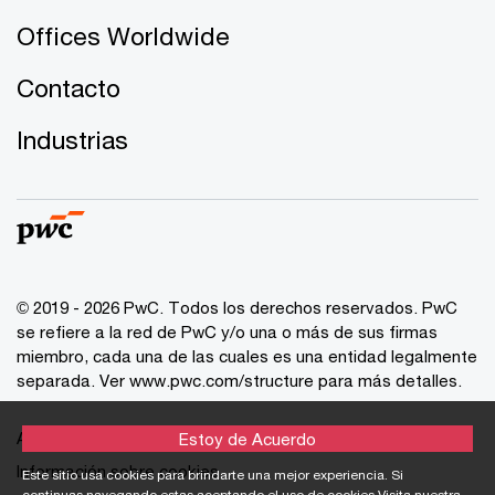
Offices Worldwide
Contacto
Industrias
© 2019 - 2026 PwC. Todos los derechos reservados. PwC
se refiere a la red de PwC y/o una o más de sus firmas
miembro, cada una de las cuales es una entidad legalmente
separada. Ver
www.pwc.com/structure
para más detalles.
Aviso de Privacidad
Estoy de Acuerdo
Información sobre cookies
Este sitio usa cookies para brindarte una mejor experiencia. Si
continuas navegando estas aceptando el uso de cookies Visita nuestra