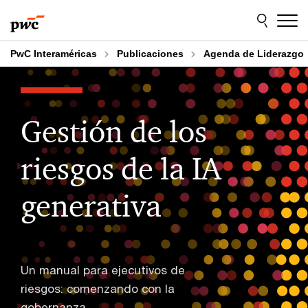
Skip
Skip
to
to
content
footer
PwC Interaméricas
Publicaciones
Agenda de Liderazgo
Gestión de los
riesgos de la IA
generativa
Un manual para ejecutivos de
riesgos: comenzando con la
gobernanza