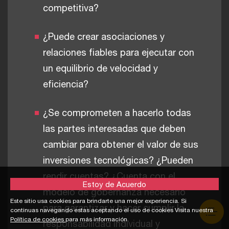
competitiva?
¿Puede crear asociaciones y
relaciones fiables para ejecutar con
un equilibrio de velocidad y
eficiencia?
¿Se comprometen a hacerlo todas
las partes interesadas que deben
cambiar para obtener el valor de sus
inversiones tecnológicas? ¿Pueden
rendir cuentas? ¿Cuenta con el
Estoy de Acuerdo
modelo de gobernanza necesario
Este sitio usa cookies para brindarte una mejor experiencia. Si
para garantizar y hacer cumplir la
continuas navegando estas aceptando el uso de cookies Visita nuestra
Política de cookies
para más información.
responsabilidad individual y