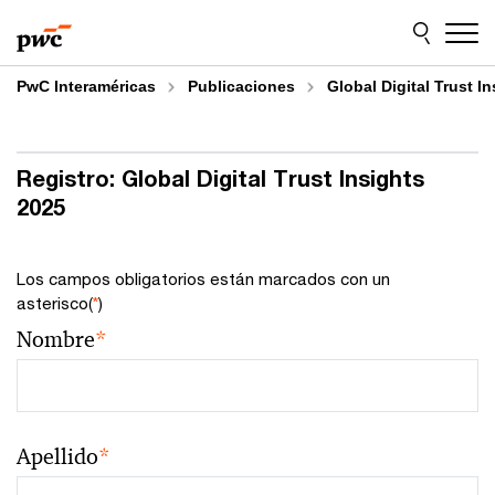
Skip
Skip
to
to
content
footer
PwC Interaméricas
Publicaciones
Global Digital Trust I
Registro: Global Digital Trust Insights
2025
Los campos obligatorios están marcados con un
asterisco(
*
)
Nombre
*
Apellido
*