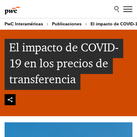
Skip
Skip
to
to
content
footer
PwC Interaméricas
Publicaciones
El impacto de COVID-1
El impacto de COVID-
19 en los precios de
transferencia