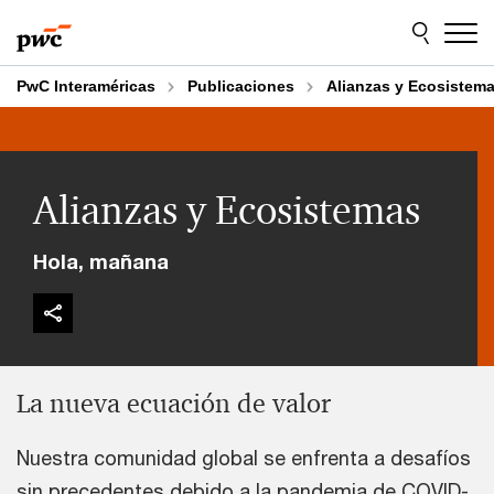
Skip
Skip
to
to
content
footer
PwC Interaméricas
Publicaciones
Alianzas y Ecosistem
Alianzas y Ecosistemas
Hola, mañana
La nueva ecuación de valor
Nuestra comunidad global se enfrenta a desafíos
sin precedentes debido a la pandemia de COVID-