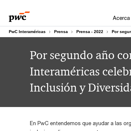
Skip
Skip
to
to
Acerca
content
footer
PwC Interaméricas
Prensa
Prensa - 2022
Por segun
Por segundo año co
Interaméricas celeb
Inclusión y Diversi
En PwC entendemos que ayudar a las org