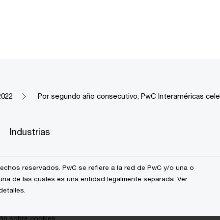
2022
Por segundo año consecutivo, PwC Interaméricas celeb
Industrias
echos reservados. PwC se refiere a la red de PwC y/o una o
na de las cuales es una entidad legalmente separada. Ver
etalles.
ión sobre cookies