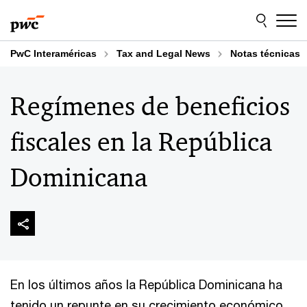
Skip
Skip
to
to
content
footer
PwC Interaméricas
Tax and Legal News
Notas técnicas
Regímenes de beneficios
fiscales en la República
Dominicana
En los últimos años la República Dominicana ha
tenido un repunte en su crecimiento económico