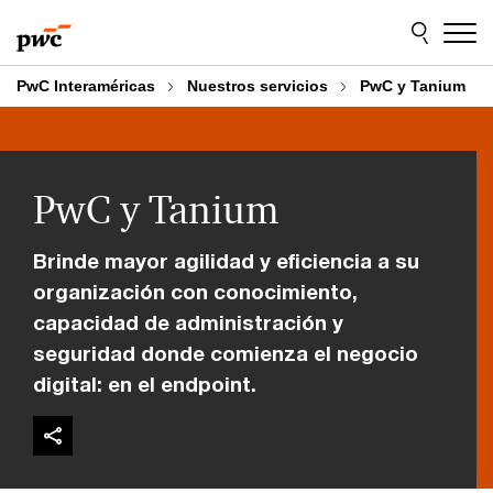
Skip
Skip
to
to
content
footer
PwC Interaméricas
Nuestros servicios
PwC y Tanium
PwC y Tanium
Brinde mayor agilidad y eficiencia a su
organización con conocimiento,
capacidad de administración y
seguridad donde comienza el negocio
digital: en el endpoint.