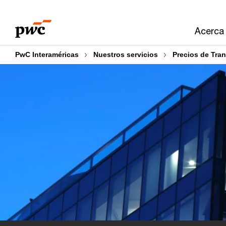
Skip
Skip
to
to
Acerca
content
footer
PwC Interaméricas
Nuestros servicios
Precios de Tran