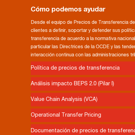
Cómo podemos ayudar
Desde el equipo de Precios de Transferencia 
clientes a definir, soportar y defender sus polít
transferencia de acuerdo a la normativa nacional 
particular las Directrices de la OCDE y las tend
interacción continua con las administraciones tri
Política de precios de transferencia
Diseñamos juntos la política de precios de tran
Análisis impacto BEPS 2.0 (Pilar I)
con el modelo de negocio, para que se remunere
Somos pioneros en el desarrollo de una metodol
generado en cada jurisdicción y por cada una de
Value Chain Analysis (VCA)
modelización de impactos económicos derivado
en la cadena de valor y contribuyen al negocio.
Nuestra metodología propia permite a los grupo
que se está desarrollando en el seno de la OCDE e
Operational Transfer Pricing
con claridad las relaciones entre la creación de v
particular, utilizamos tecnología y herramientas 
La cadena de valor de un modelo de negocio exp
actividades que componen la cadena de valor d
e interpretar las consecuencias aplicables a un 
Documentación de precios de transferen