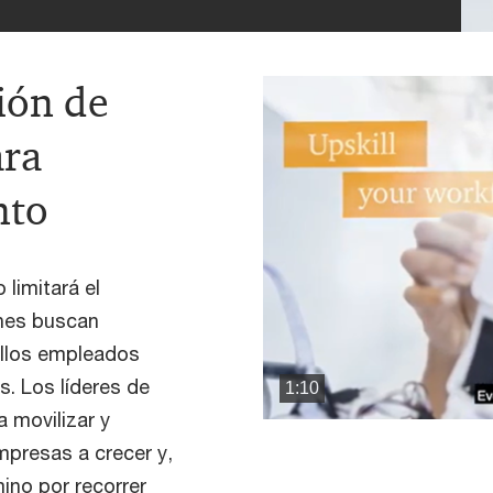
ión de
ara
nto
limitará el
ones buscan
uellos empleados
. Los líderes de
1:10
 movilizar y
empresas a crecer y,
ino por recorrer