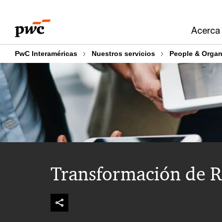
Skip
Skip
to
to
Acerca
content
footer
PwC Interaméricas
Nuestros servicios
People & Organ
Transformación de 