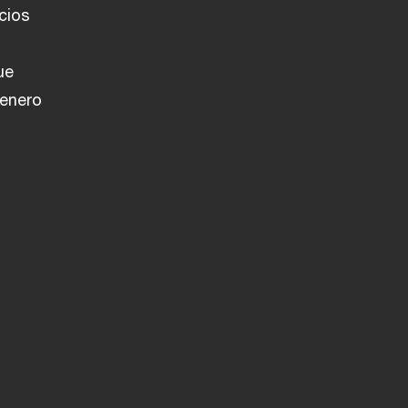
cios
ue
 enero