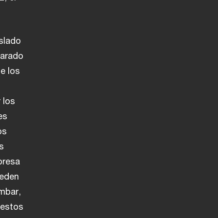
slado
parado
e los
 los
es
os
s
presa
ueden
ámbar,
uestos