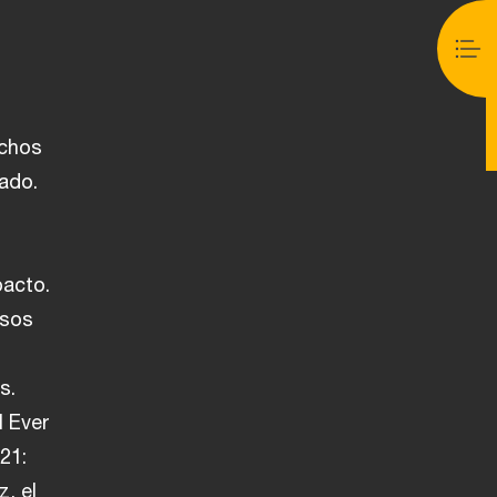
uchos
ado.
pacto.
esos
s.
 Ever
21:
, el