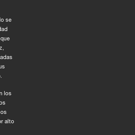
do se
dad
 que
z,
radas
us
.
n los
los
tos
r alto