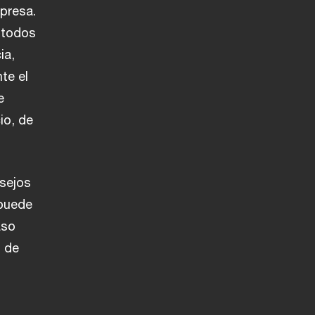
mpresa.
 todos
ia,
te el
e
io, de
nsejos
 puede
aso
s de