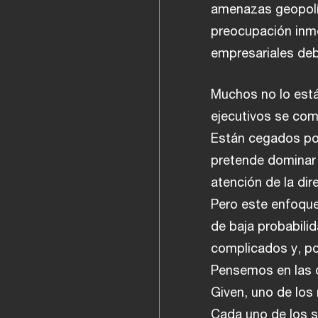
amenazas geopolít
preocupación inme
empresariales deb
Muchos no lo está
ejecutivos se co
Están cegados por
pretende dominar 
atención de la di
Pero este enfoqu
de baja probabili
complicados y, p
Pensemos en las d
Given, uno de los
Cada uno de los s