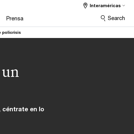
Interaméricas
Search
Prensa
 policrisis
n un
 céntrate en lo