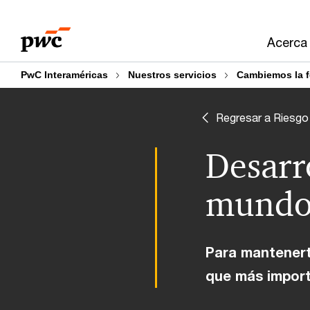
Skip
Skip
to
to
Acerca
content
footer
PwC Interaméricas
Nuestros servicios
Cambiemos la f
Regresar a Riesgo
Desarro
mundo 
Para mantenert
que más importa