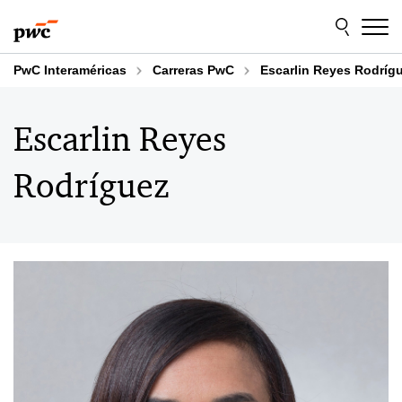
Skip
Skip
to
to
content
footer
PwC Interaméricas
Carreras PwC
Escarlin Reyes Rodríg
Escarlin Reyes
Rodríguez