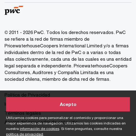
© 2011 - 2026 PwC. Todos los derechos reservados. PwC
se refiere a la red de firmas miembro de
PricewaterhouseCoopers International Limited y/o a firmas
individuales dentro de la red de PwC o a varias o todas
ellas colectivamente, cada una de las cuales es una entidad
legal separada e independiente. PricewaterhouseCoopers
Consultores, Auditores y Compañía Limitada es una
sociedad chilena, miembro de dicha red de firmas.
Política de Privacidad
Información sobre cookies
Acepto
Términos legales
Utilizamos cookies para personalizar el contenido y proporcionar una
Acerca del proveedor de este sitio
mejor experiencia de navegación. Utilizamos las cookies indicadas en
nuestra
información de cookies
. Si tiene preguntas, consulte nuestra
política de privacidad
.