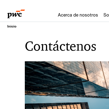
Skip
Skip
to
to
Acerca de nosotros
So
content
footer
Inicio
Contáctenos