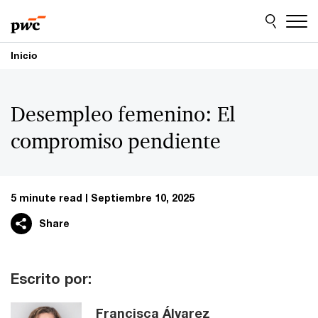
Skip
Skip
to
to
content
footer
Inicio
​Desempleo femenino: El
compromiso pendiente
5 minute read
Septiembre 10, 2025
Share
Escrito por:
Francisca Álvarez