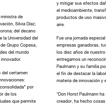
y mitigar sus efectos da
el medioambiente, transf
 ministra de
productos de uso masivo 
ación, Silvia Díaz;
aire.
Corona; del decano
 la Universidad del
Fue una jornada especial
al de Grupo Copesa,
empresas ganadoras, tuv
ades del mundo
los diez años de nuestro
 innovador.
entregamos un reconocim
Paulmann y su familia po
s del certamen
el fin de destacar la lab
innovaciones:
materia de innovación y
 consolidada" por
ir de los
“Don Horst Paulmann ha 
duales que permite
creador, ha hecho cosas