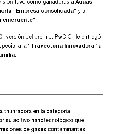
versión tuvo como ganadoras a
Aguas
goría "Empresa consolidada"
y a
a emergente"
.
0° versión del premio, PwC Chile entregó
pecial a la
“Trayectoria Innovadora” a
amilia
.
a triunfadora en la categoría
r su aditivo nanotecnológico que
emisiones de gases contaminantes