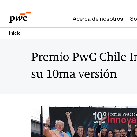
Skip
Skip
to
to
Acerca de nosotros
So
content
footer
Inicio
Premio PwC Chile I
su 10ma versión