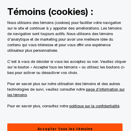
Skip
Skip
Témoins (cookies) :
to
to
content
footer
Nous utilisons des témoins (cookies) pour faciliter votre navigation
sur le site et continuer à y apporter des améliorations. Les témoins
de navigation sont toujours actifs. Nous utilisons des témoins
d'analytique et de marketing pour avoir une meilleure idée du
contenu qui vous intéresse et pour vous offrir une expérience
Contactez-nous
utilisateur plus personnalisée.
Pour nous permettre de vous aider correctement, veuillez
C'est à vous de décider si vous les acceptez ou non. Veuillez cliquer
sur le bouton « Accepter tous les témoins » ou utilisez les boutons ci-
inclure dans votre message l’information ci-dessous. Nous
bas pour activer ou désactiver vos choix.
protégerons vos données personnelles conformément à
notre Déclaration sur la protection des renseignements
Pour en savoir plus sur notre utilisation des témoins et des autres
personnels.
technologies de suivi, veuillez consulter notre
page d'information sur
les témoins
.
Les champs obligatoires sont marqués d'un astérisque(
*
)
Pour en savoir plus, consultez notre
politique sur la confidentialité
.
Nom de la personne-ressource:
Jessica Else
Nom
*
Accepter tous les témoins