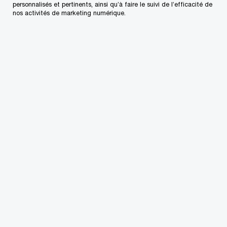
personnalisés et pertinents, ainsi qu’à faire le suivi de l’efficacité de
nos activités de marketing numérique.
Pays
*
Type de demande de renseignements
*
Sujet
*
Questions/Commentaires d'ordre général
*