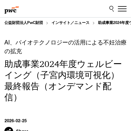
Skip
Skip
to
to
content
footer
公益財団法人PwC財団
インサイト／ニュース
助成事業2024年
AI、バイオテクノロジーの活用による不妊治療
の拡充
助成事業2024年度ウェルビー
イング（子宮内環境可視化）
最終報告（オンデマンド配
信）
2026-02-25