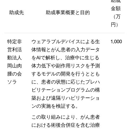
助成
金額
助成先
助成事業概要と目的
（万
円）
特定非
ウェアラブルデバイスによる生
1,000
営利活
体情報とがん患者の入力データ
動法人
をAIで解析し、治療中に生じる
岡山肉
体力低下や副作用リスクを予測
腫の会
するモデルの開発を行うととも
ソラ
に、患者の状態に応じたプレハ
ビリテーションプログラムの構
築および遠隔リハビリテーショ
ンの実施を検証する。
この取り組みにより、がん患者
における術後合併症を含む治療