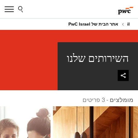
דלג
דלג
על
על
התוכן
הערות
השוליים
il
אתר הבית של PwC Israel
השירותים שלנו
מומלצים
- 3 פריטים