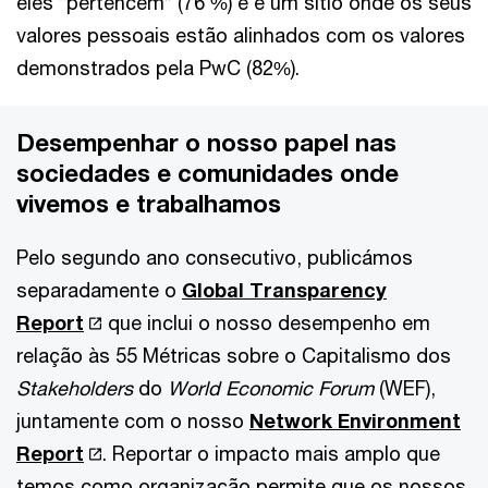
eles “pertencem” (76 %) e é um sítio onde os seus
valores pessoais estão alinhados com os valores
demonstrados pela PwC (82%).
Desempenhar o nosso papel nas
sociedades e comunidades onde
vivemos e trabalhamos
Pelo segundo ano consecutivo, publicámos
separadamente o
Global Transparency
Report
que inclui o nosso desempenho em
relação às 55 Métricas sobre o Capitalismo dos
Stakeholders
do
World Economic Forum
(WEF),
juntamente com o nosso
Network Environment
Report
. Reportar o impacto mais amplo que
temos como organização permite que os nossos