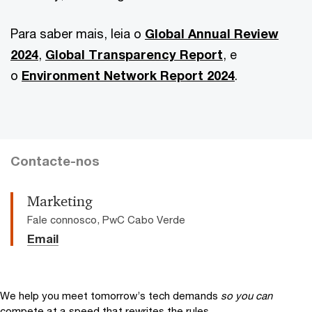
Para saber mais, leia o
Global Annual Review
2024
,
Global Transparency Report
, e
o
Environment Network Report 2024
.
Contacte-nos
Marketing
Fale connosco, PwC Cabo Verde
Email
We help you meet tomorrow’s tech demands
so you can
compete at a speed that rewrites the rules