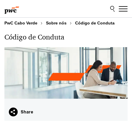
Skip
Skip
to
to
content
footer
PwC Cabo Verde
Sobre nós
Código de Conduta
Código de Conduta
Share