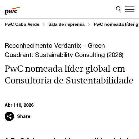
Skip
Skip
to
to
content
footer
PwC Cabo Verde
Sala de imprensa
PwC nomeada líder gl
Reconhecimento Verdantix – Green
Quadrant: Sustainability Consulting (2026)
PwC nomeada líder global em
Consultoria de Sustentabilidade
Abril 10, 2026
Share