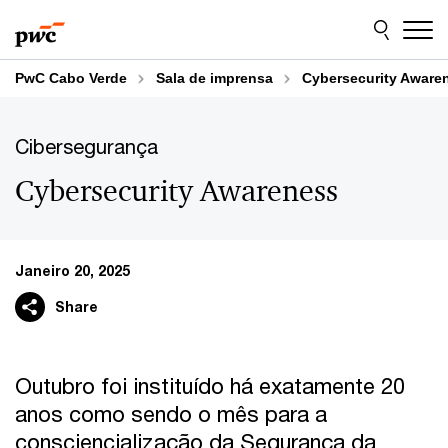
Skip
Skip
to
to
content
footer
PwC Cabo Verde
Sala de imprensa
Cybersecurity Aware
Cibersegurança
Cybersecurity Awareness
Janeiro 20, 2025
Share
Outubro foi instituído há exatamente 20
anos como sendo o mês para a
consciencialização da Segurança da